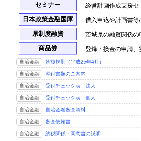
セミナー
経営計画作成支援セ
日本政策金融国庫
借入申込や計画書等
県制度融資
茨城県の融資関係の
商品券
登録・換金の申請、
自治金融
斡旋規則（平成25年4月）
自治金融
添付書類のご案内
自治金融
受付チェック表 法人
自治金融
受付チェック表 個人
自治金融
自治金融審査資料
自治金融
審査依頼書
自治金融
納税関係・同意書の説明