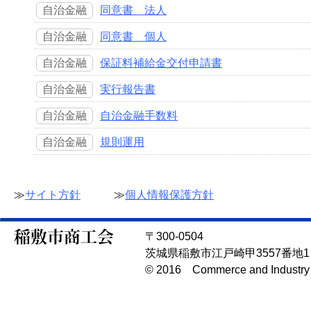
自治金融
同意書 法人
自治金融
同意書 個人
自治金融
保証料補給金交付申請書
自治金融
実行報告書
自治金融
自治金融手数料
自治金融
規則運用
≫
サイト方針
≫
個人情報保護方針
〒300-0504
茨城県稲敷市江戸崎甲3557番地1 TEL
© 2016 Commerce and Industry As